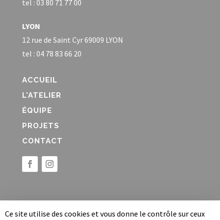
tel : 03 80 71 77 00
LYON
12 rue de Saint Cyr 69009 LYON
tel : 04 78 83 66 20
ACCUEIL
L'ATELIER
ÉQUIPE
PROJETS
CONTACT
Ce site utilise des cookies et vous donne le contrôle sur ceux
Site conçu, rédigé et développé par
tempsRéel
I
Mentions