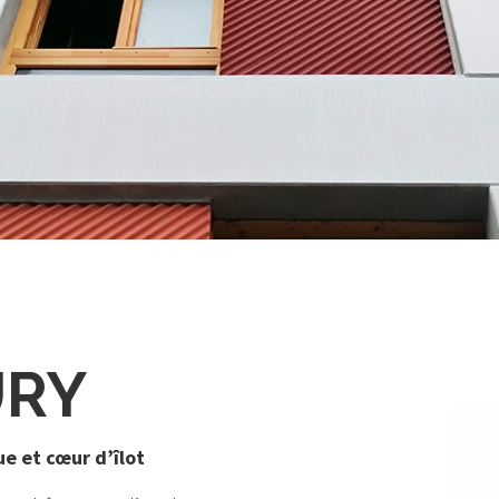
URY
e et cœur d’îlot